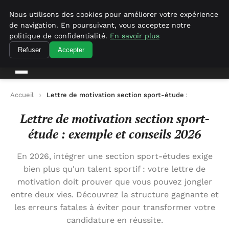
Empirenewswire
Nous utilisons des cookies pour améliorer votre expérience
de navigation. En poursuivant, vous acceptez notre
politique de confidentialité.
En savoir plus
empirenewswire
Actualités Business pour la France
Refuser
Accepter
Accueil
Lettre de motivation section sport-étude : exemple et
Lettre de motivation section sport-
étude : exemple et conseils 2026
En 2026, intégrer une section sport-études exige
bien plus qu'un talent sportif : votre lettre de
motivation doit prouver que vous pouvez jongler
entre deux vies. Découvrez la structure gagnante et
les erreurs fatales à éviter pour transformer votre
candidature en réussite.