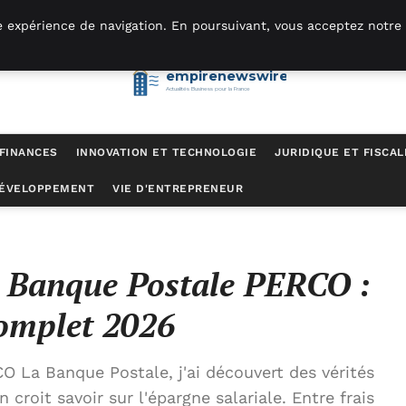
e expérience de navigation. En poursuivant, vous acceptez notre 
empirenewswire
Actualités Business pour la France
 FINANCES
INNOVATION ET TECHNOLOGIE
JURIDIQUE ET FISCAL
DÉVELOPPEMENT
VIE D'ENTREPRENEUR
: guide complet 2026
a Banque Postale PERCO :
omplet 2026
O La Banque Postale, j'ai découvert des vérités
croit savoir sur l'épargne salariale. Entre frais