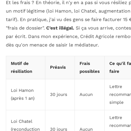
Et les frais ? En théorie, il n'y en a pas si vous résiliez
un motif légitime (loi Hamon, loi Chatel, augmentation
tarif). En pratique, j'ai vu des gens se faire facturer 15 
"frais de dossier".
C'est illégal.
Si ça vous arrive, conte
par écrit. Dans mon expérience, Crédit Agricole rembo
dès qu'on menace de saisir le médiateur.
Motif de
Frais
Ce qu'il f
Préavis
résiliation
possibles
faire
Lettre
Loi Hamon
30 jours
Aucun
recomma
(après 1 an)
simple
Lettre
Loi Chatel
recomma
(reconduction
30 jours
Aucun