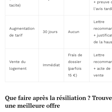
+ preuve 
tacite)
l'avis tard
Lettre
Augmentation
recomma
30 jours
Aucun
de tarif
+ justifica
de la hau
Frais de
Lettre
Vente du
dossier
recomma
Immédiat
logement
(parfois
+ acte de
15 €)
vente
Que faire après la résiliation ? Trouve
une meilleure offre