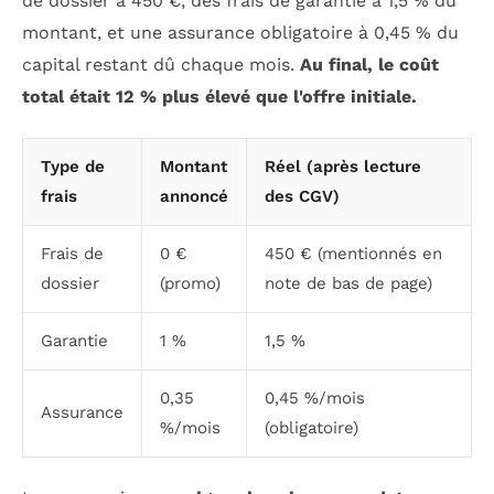
de dossier à 450 €, des frais de garantie à 1,5 % du
montant, et une assurance obligatoire à 0,45 % du
capital restant dû chaque mois.
Au final, le coût
total était 12 % plus élevé que l'offre initiale.
Type de
Montant
Réel (après lecture
frais
annoncé
des CGV)
Frais de
0 €
450 € (mentionnés en
dossier
(promo)
note de bas de page)
Garantie
1 %
1,5 %
0,35
0,45 %/mois
Assurance
%/mois
(obligatoire)