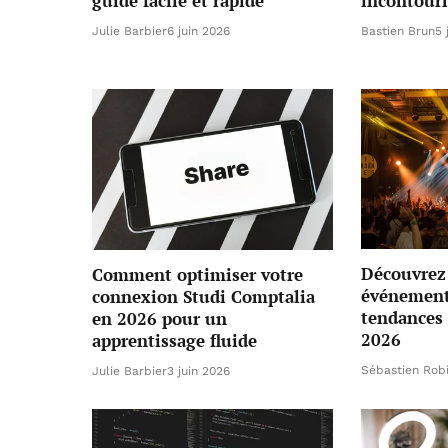
guide facile et rapide
incontour
Julie Barbier
6 juin 2026
Bastien Brun
5 
Découvrez 
Comment optimiser votre
événementi
connexion Studi Comptalia
tendances 
en 2026 pour un
2026
apprentissage fluide
Sébastien Rob
Julie Barbier
3 juin 2026