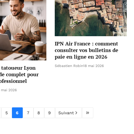
IPN Air France : comment
consulter vos bulletins de
paie en ligne en 2026
Sébastien Robin
18 mai 2026
 tatoueur Lyon
de complet pour
ofessionnel
 mai 2026
5
6
7
8
9
Suivant