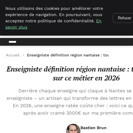
Empirenewswire
Nous utilisons des cookies pour améliorer votre
expérience de navigation. En poursuivant, vous
Refuser
acceptez notre politique de confidentialité.
En
empirenewswire
savoir plus
Actualités Business pour la France
Accueil
Enseigniste définition région nantaise : tout savoir su
Enseigniste définition région nantaise : 
sur ce métier en 2026
Derrière chaque enseigne qui claque à Nantes se
enseigniste – un artisan qui transforme des lettres en 
En 2026, une enseigne ratée coûte cher : voici ce que
après avoir cramé 3000€ sur ma première co
Bastien Brun