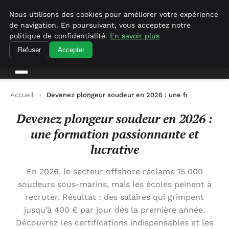
Empirenewswire
Nous utilisons des cookies pour améliorer votre expérience
de navigation. En poursuivant, vous acceptez notre
politique de confidentialité.
En savoir plus
empirenewswire
Actualités Business pour la France
Refuser
Accepter
Accueil
Devenez plongeur soudeur en 2026 : une formation pass
Devenez plongeur soudeur en 2026 :
une formation passionnante et
lucrative
En 2026, le secteur offshore réclame 15 000
soudeurs sous-marins, mais les écoles peinent à
recruter. Résultat : des salaires qui grimpent
jusqu’à 400 € par jour dès la première année.
Découvrez les certifications indispensables et les