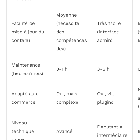
Moyenne
Facilité de
(nécessite
Très facile
mise à jour du
des
(interface
(
contenu
compétences
admin)
dev)
Maintenance
0-1 h
3-6 h
(heures/mois)
Adapté au e-
Oui, mais
Oui, via
commerce
complexe
plugins
Niveau
Débutant à
technique
Avancé
intermédiaire
requis