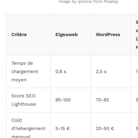
Image by qimono from Pixabay
Critère
Elgeaweb
WordPress
(
Temps de
chargement
0,8 s
2,5 s
1
moyen
Score SEO
95-100
70-85
Lighthouse
Coût
d'hébergement
5-15 €
20-50 €
mensuel