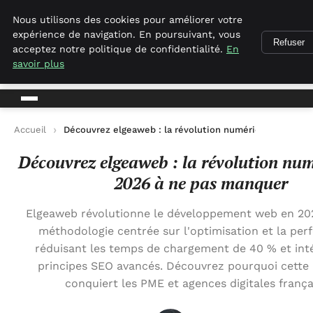
Empirenewswire
Nous utilisons des cookies pour améliorer votre
expérience de navigation. En poursuivant, vous
Refuser
acceptez notre politique de confidentialité.
En
empirenewswire
savoir plus
Actualités Business pour la France
Accueil
Découvrez elgeaweb : la révolution numérique de 2026
Découvrez elgeaweb : la révolution nu
2026 à ne pas manquer
Elgeaweb révolutionne le développement web en 20
méthodologie centrée sur l'optimisation et la per
réduisant les temps de chargement de 40 % et int
principes SEO avancés. Découvrez pourquoi cette
conquiert les PME et agences digitales frança