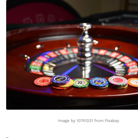
Image by 10741031 from Pixabay